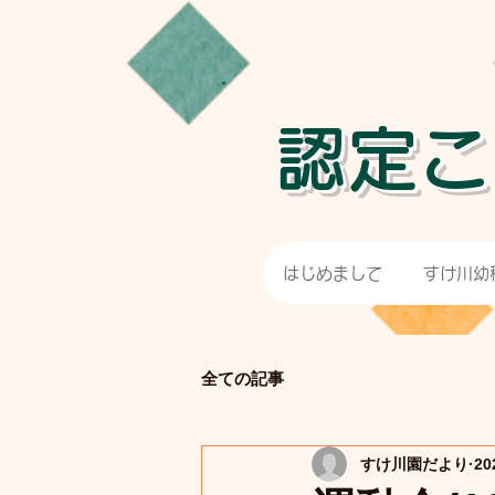
認定こ
はじめまして
すけ川幼
全ての記事
すけ川園だより
2