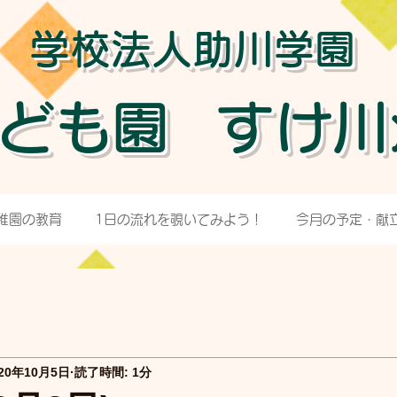
学校法人助川学園
ども園
すけ川
稚園の教育
1日の流れを覗いてみよう！
今月の予定・献
020年10月5日
読了時間: 1分