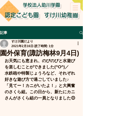
学校法人助川学園
認定こども園
すけ川幼稚園
記事
すけ川園だより
2021年2月16日
読了時間: 1分
園外保育(諏訪梅林9月4日)
お天気にも恵まれ、のびのびと水遊び
を楽しむことができました(^O^)／
水鉄砲や特製じょうろなど、それぞれ
好きな遊び方で過ごしていました♪
「見てー！カニがいたよ！」と大興奮
のさくら組。この日から、新たにカニ
さんがさくら組の一員となりました😊