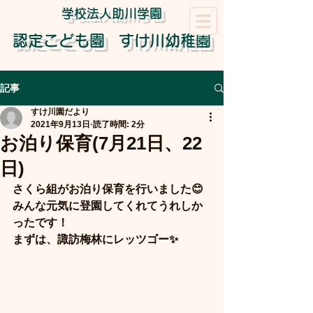
学校法人助川学園
認定こども園
すけ川幼稚園
記事
すけ川園だより
2021年9月13日
読了時間: 2分
お泊り保育(7月21日、22
日)
さくら組がお泊り保育を行いました😊
みんな元気に登園してくれてうれしか
ったです！
まずは、諏訪梅林にレッツゴー✨